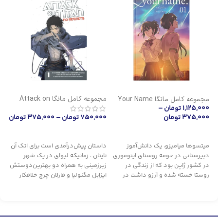
مجموعه کامل مانگا Attack on
مجموعه کامل مانگا Your Name
Titan : No Regrets (اتک آن
1,125,000
تومان
–
Voice
(نام تو)
750,000
تومان
–
375,000
تومان
00
تایتان : بدون هیچ پشیمانی)
375,000
تومان
0
انتخاب گزینه ها
انتخاب گزینه ها
داستان پیش‌درآمدی است برای اتک آن
میتسوها میامیزو، یک دانش‌آموز
یک
تایتان ، زمانیکه لیوای در یک شهر
دبیرستانی در حومه روستای ایتوموری
شو
زیرزمینی به همراه دو بهترین‌دوستش
در کشور ژاپن بود که از زندگی در
مد
ایزابل مگنولیا و فارلان چرچ خلافکار
روستا خسته شده و آرزو داشت در
نا
بود.قبل از زمانی که اِروین اسمیث اون
زندگی بعدی خود تبدیل به پسری
دل
رو برای سپاه نجات یافتگان استخدام
خوش‌سیما در توکیو شود. تاکی
شا
کنه.
تاچیبانا نیز یک پسر نوجوان دبیرستانی
نس
مجموعه اتک آن تایتان : بدون
اهل توکیو بود...