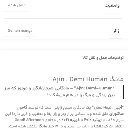
وضعیت
کامل شده
ژانر
Seinen manga
توضیحات
حمل و نقل کالا
مانگا Ajin : Demi Human
“Ajin: Demi-Human” – مانگایی هیجان‌انگیز و مرموز که مرز
بین زندگی و مرگ را در هم می‌شکند!
“آجین: نیمه‌انسان”
یک مانگای مهیج ژاپنی است که توسط
گامون
ساکورای
خلق شده و داستانی پر از رمز و راز، بقا و تعقیب و گریز دارد! این
سری جذاب از
ژوئیه ۲۰۱۲ تا فوریه ۲۰۲۱
در مجله‌ی
Good! Afternoon
انتشارات
کودانشا
به چاپ می‌رسید و در
۱۷ جلد مانگا
منتشر شده است.