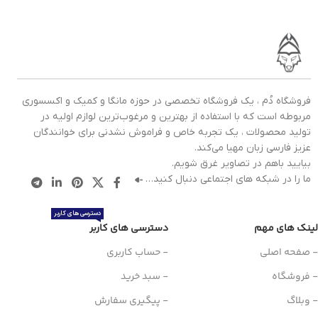
این مجموعه شامل سه جلد
هیچ پشیمانی (Attack On
است که
به دو زبان فارسی و
Titan : No Regrets) شامل دو
جل
انگلیسی
در
فروشگاه دم
جلد مانگا است که
هم به زبان
فا
موجود است تا همه بتوانند
فارسی و هم به زبان انگلیسی
د
به راحتی این مانگا را مطالعه
در
فروشگاه دم
موجود است
تا
کنند.
تا همه بتوانند به راحتی این
فروشگاه دُم ، یک فروشگاه تخصصی در حوزه مانگا و کمیک و اکسسوری
ما
مربوطه است که با استفاده از بهترین و مرغوب‌ترین لوازم اولیه در
مانگای بسیار استثنائی و عالی
*تمامی مانگا ها بین 3 الی 8 روز کاری
تولید محصولات ، یک تجربه خاص و فراموش نشدنی برای خوانندگان
را مطالعه کنند
ارسال می‌شود*
عزیز فارسی زبان مهیا می‌کند.
ار
بیایید باهم در تصاویر غرق شویم.
*تمامی مانگا ها بین 3 الی 8 روز کاری
ما را در شبکه های اجتماعی دنبال کنید…
ارسال می‌شود*
دسترسی های کاربر
لینک های مهم
دسترسی های کاربر
- صفحه اصلی
- حساب کاربری
- فروشگاه
- سبد خرید
- وبلاگ
- پیگیری سفارش