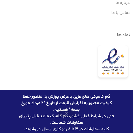
- درباره ما
- تماس با ما
نماد ها
دُم کامیکی های عزیز، با عرض پوزش به منظور حفظ
تمامی حقوق مادی و معنوی این وب سایت متعلق به فروشگاه مانگا دُم است.
کیفیت مجبور به افزایش قیمت از تاریخ "2 مرداد مورخ
جمعه" هستیم.
مجموعه
حتی در شرایط فعلی کشور، دم کامیک مانند قبل پذیرای
کامل مانگا
انتخاب
6,783,000
تومان
سفارشات شماست.
Ajin : Demi-
گزینه
Human
–
کلیه سفارشات در 3 تا 8 روز کاری ارسال می‌شوند.
399,000
تومان
ها
روشگاه
علاقه مندی ها
محصول
حساب کاربری من