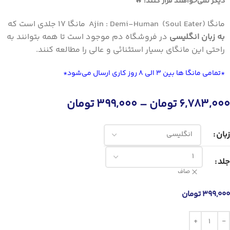
دیگر نمی‌خواهند فرار کنند!
🔥
مانگا Ajin : Demi-Human (Soul Eater) مانگا 17 جلدی است که
به زبان انگلیسی
در
فروشگاه دم
موجود است تا همه بتوانند به
راحتی این مانگای بسیار استثنائی و عالی را مطالعه کنند.
*تمامی مانگا ها بین 3 الی 8 روز کاری ارسال می‌شود*
6,783,000
تومان
–
399,000
تومان
زبان
جلد
صاف
399,000
تومان