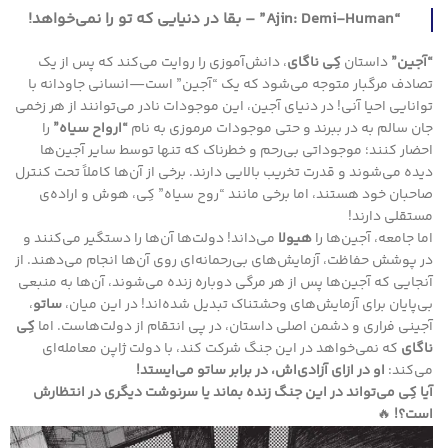
“Ajin: Demi-Human” – بقا در دنیایی که تو را نمی‌خواهد!
“آجین”
داستان
کِی ناگای
، دانش‌آموزی را روایت می‌کند که پس از یک
تصادف مرگبار متوجه می‌شود که یک “آجین” است—انسانی جاودانه با
توانایی احیا آنی! در دنیای آجین، این موجودات نادر می‌توانند از هر زخمی
جان سالم به در ببرند و حتی موجودات مرموزی به نام
“ارواح سیاه”
را
احضار کنند؛ موجوداتی بی‌رحم و خطرناک که تنها توسط سایر آجین‌ها
دیده می‌شوند و قدرت تخریب بالایی دارند. برخی از آن‌ها کاملاً تحت کنترل
صاحبان خود هستند، اما برخی مانند “روح سیاه” کِی، هوش و اراده‌ی
مستقلی دارند!
اما جامعه، آجین‌ها را
هیولا
می‌داند! دولت‌ها آن‌ها را دستگیر می‌کنند و
در پوشش حفاظت، آزمایش‌های بی‌رحمانه‌ای روی آن‌ها انجام می‌دهند. از
آنجایی که آجین‌ها پس از هر مرگی دوباره زنده می‌شوند، آن‌ها به منبعی
بی‌پایان برای آزمایش‌های وحشتناک تبدیل شده‌اند! در این میان،
ساتو
،
آجینی فراری و دشمن اصلی داستان، در پی انتقام از دولت‌هاست. اما
کِی
ناگای
که نمی‌خواهد در این جنگ شرکت کند، با دولت ژاپن معامله‌ای
می‌کند:
او در ازای آزادی‌اش، در برابر ساتو می‌ایستد!
آیا کِی می‌تواند در این جنگ زنده بماند یا سرنوشت دیگری در انتظارش
است؟!
🔥