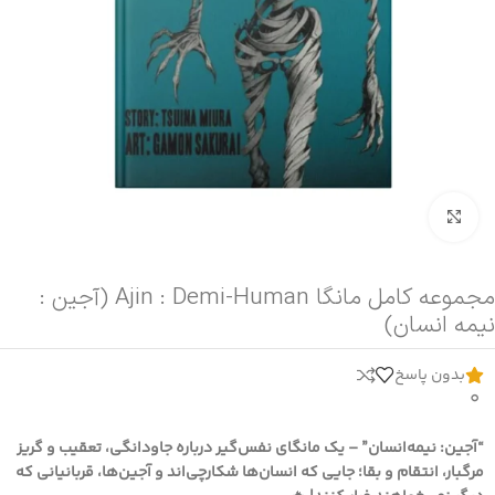
برای بزرگنمایی کلیک کنید
مجموعه کامل مانگا Ajin : Demi-Human (آجین :
نیمه انسان)
بدون پاسخ
0
“آجین: نیمه‌انسان” – یک مانگای نفس‌گیر درباره جاودانگی، تعقیب و گریز
مرگبار، انتقام و بقا؛ جایی که انسان‌ها شکارچی‌اند و آجین‌ها، قربانیانی که